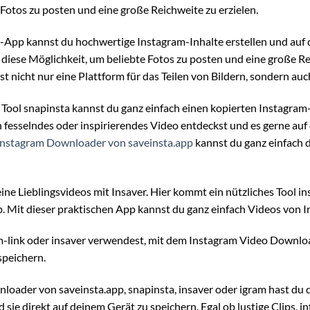
 Fotos zu posten und eine große Reichweite zu erzielen.
-App kannst du hochwertige Instagram-Inhalte erstellen und auf 
diese Möglichkeit, um beliebte Fotos zu posten und eine große Rei
ist nicht nur eine Plattform für das Teilen von Bildern, sondern au
ool snapinsta kannst du ganz einfach einen kopierten Instagram-Li
n fesselndes oder inspirierendes Video entdeckst und es gerne au
Instagram Downloader von saveinsta.app
kannst du ganz einfach 
ine Lieblingsvideos mit Insaver. Hier kommt ein nützliches Tool ins
. Mit dieser praktischen App kannst du ganz einfach Videos von 
am-link oder insaver verwendest, mit dem Instagram Video Downlo
speichern.
oader von saveinsta.app, snapinsta, insaver oder igram hast du d
ie direkt auf deinem Gerät zu speichern. Egal ob lustige Clips, i