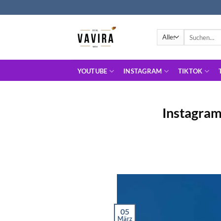
Zum
Inhalt
springen
Suche
nach:
YOUTUBE
INSTAGRAM
TIKTOK
Instagram
05
März