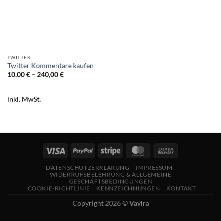
TWITTER
Twitter Kommentare kaufen
10,00
€
–
240,00
€
inkl. MwSt.
DATENSCHUTZERKLÄRUNG
IMPRESSUM
WIDERRUFSBELEHRUNG & ALLGEMEINE
GESCHÄFTSBEDINGUNGEN
COOKIE-RICHTLINIE
KENNZEICHNUNGEN
KONTAKT
Copyright 2026 ©
Vavira