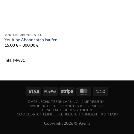
YOUTUBE ABONNENTEN
Youtube Abonnenten kaufen
15,00
€
–
300,00
€
inkl. MwSt.
DATENSCHUTZERKLÄRUNG
IMPRESSUM
WIDERRUFSBELEHRUNG & ALLGEMEINE
GESCHÄFTSBEDINGUNGEN
COOKIE-RICHTLINIE
KENNZEICHNUNGEN
KONTAKT
Copyright 2026 ©
Vavira