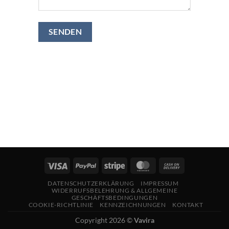
DATENSCHUTZERKLÄRUNG
IMPRESSUM
WIDERRUFSBELEHRUNG & ALLGEMEINE
GESCHÄFTSBEDINGUNGEN
COOKIE-RICHTLINIE
KENNZEICHNUNGEN
KONTAKT
Copyright 2026 ©
Vavira