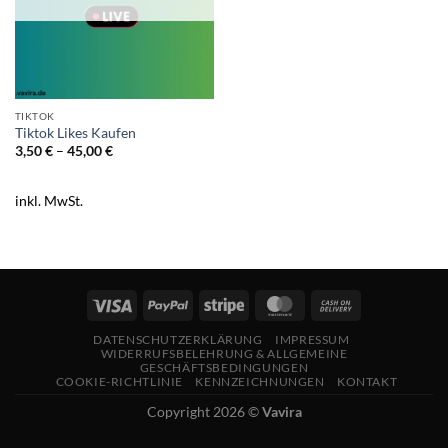
TIKTOK
Tiktok Likes Kaufen
3,50
€
–
45,00
€
inkl. MwSt.
DATENSCHUTZERKLÄRUNG
IMPRESSUM
WIDERRUFSBELEHRUNG & ALLGEMEINE
GESCHÄFTSBEDINGUNGEN
COOKIE-RICHTLINIE
KENNZEICHNUNGEN
KONTAKT
Copyright 2026 ©
Vavira