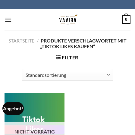
Zum
Inhalt
springen
0
STARTSEITE
/
PRODUKTE VERSCHLAGWORTET MIT
„TIKTOK LIKES KAUFEN“
FILTER
Angebot!
NICHT VORRÄTIG